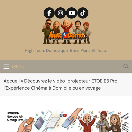
Skip
to
content
AutoDomo
High Tech, Domotique, Bons Plans Et Tests
MENU
Accueil
»
Découvrez le vidéo-projecteur ETOE E3 Pro :
l’Expérience Cinéma à Domicile ou en voyage