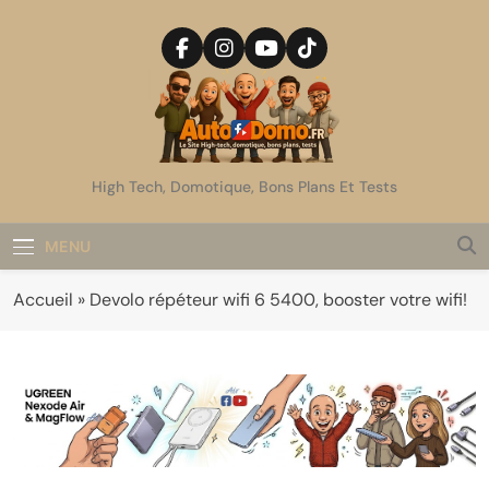
Skip
to
content
AutoDomo
High Tech, Domotique, Bons Plans Et Tests
MENU
Accueil
»
Devolo répéteur wifi 6 5400, booster votre wifi!