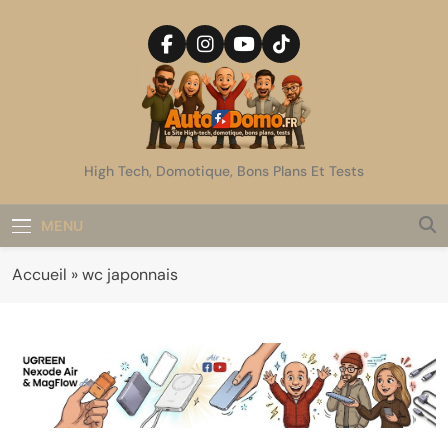
Skip
to
content
AutoDomo
High Tech, Domotique, Bons Plans Et Tests
MENU
Accueil
»
wc japonnais