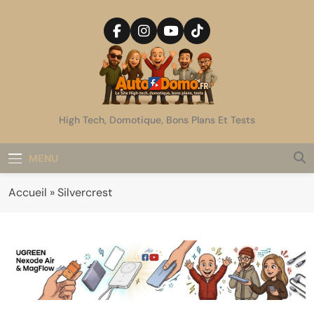
Skip
to
content
AutoDomo
High Tech, Domotique, Bons Plans Et Tests
MENU
Accueil
»
Silvercrest