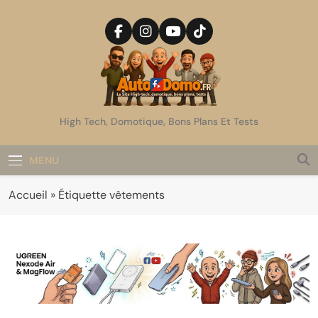
Skip
to
content
AutoDomo
High Tech, Domotique, Bons Plans Et Tests
MENU
Accueil
»
Étiquette vêtements