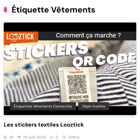
Étiquette Vêtements
Étiquettes Vêtements Connectés
Objet Insolite
Les stickers textiles Looztick
JR
29 Juin 2024
0
4 Mins