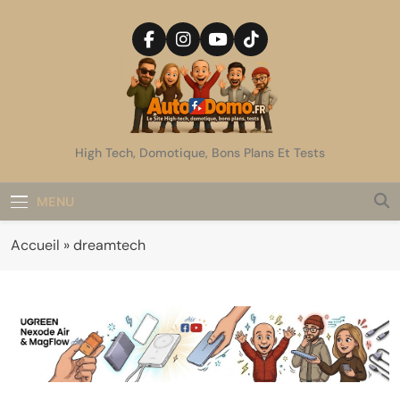
Skip
to
content
AutoDomo
High Tech, Domotique, Bons Plans Et Tests
MENU
Accueil
»
dreamtech