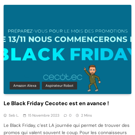
Amazon Alexa
Aspirateur Robot
Le Black Friday Cecotec est en avance !
Seb L.
15 Novembre 2023
0
2 Mins
Le Black Friday, c’est LA journée qui permet de trouver des
promos qui valent souvent le coup. Pour les connaisseurs