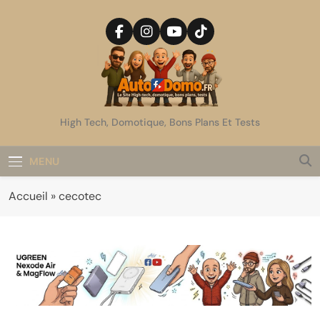
Skip
to
content
AutoDomo
High Tech, Domotique, Bons Plans Et Tests
MENU
Accueil
»
cecotec