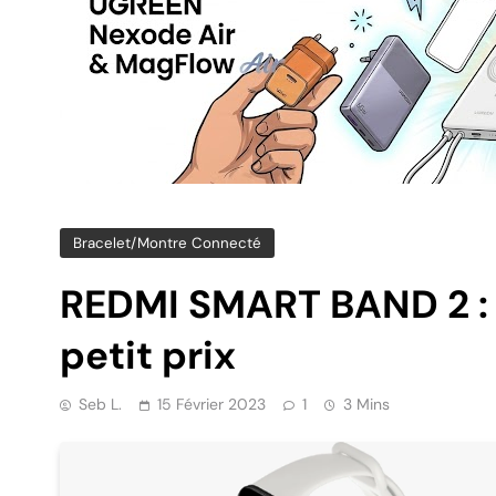
Bracelet/montre Connecté
REDMI SMART BAND 2 : 
petit prix
Seb L.
15 Février 2023
1
3 Mins