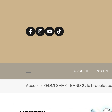
Skip
to
content
ACCUEIL
NOTRE H
Accueil
»
REDMI SMART BAND 2 : le bracelet con