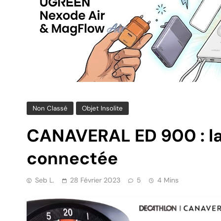
Non Classé
Objet Insolite
CANAVERAL ED 900 : la 
connectée
Seb L.
28 Février 2023
5
4 Mins