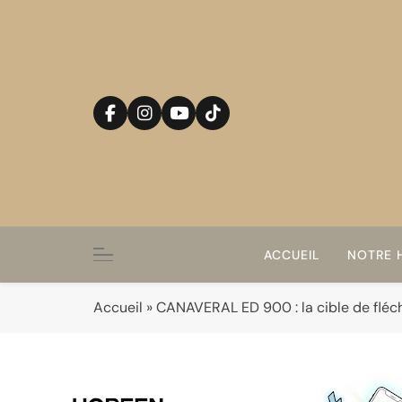
Skip
to
content
ACCUEIL
NOTRE H
Accueil
»
CANAVERAL ED 900 : la cible de fléc