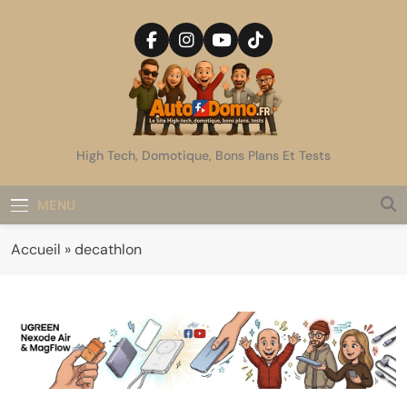
Skip
to
content
AutoDomo
High Tech, Domotique, Bons Plans Et Tests
MENU
Accueil
»
decathlon