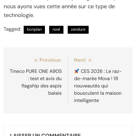
nous ayons vues cette année sur ce type de
technologie.
Tagged:
bonplan
noel
zendure
Navigation
Previous:
Next:
de
Tineco PURE ONE A90S
CES 2026 : Le raz-
: test et avis du
de-marée Mova ! 19
l’article
flagship des aspis
nouveautés qui
balais
bousculent la maison
intelligente
LAISSER UN COMMENTAIRE