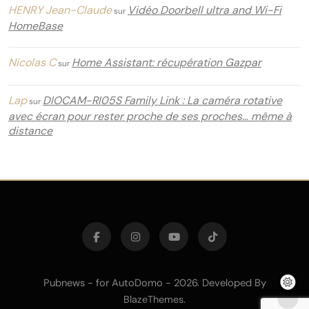
HENRY Jean-Claude
Vidéo Doorbell ultra and Wi-Fi
sur
HomeBase
Nicolas C
Home Assistant: récupération Gazpar
sur
Lap
DIOCAM-RI05S Family Link : La caméra rotative
sur
avec écran pour rester proche de ses proches… même à
distance
Pubnews - for AutoDomo - 2026. Developed By
.
BlazeThemes