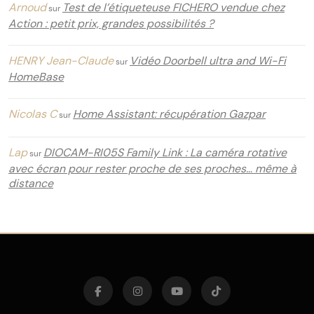
Arnoud
Test de l’étiqueteuse FICHERO vendue chez
sur
Action : petit prix, grandes possibilités ?
HENRY Jean-Claude
Vidéo Doorbell ultra and Wi-Fi
sur
HomeBase
Nicolas C
Home Assistant: récupération Gazpar
sur
Lap
DIOCAM-RI05S Family Link : La caméra rotative
sur
avec écran pour rester proche de ses proches… même à
distance