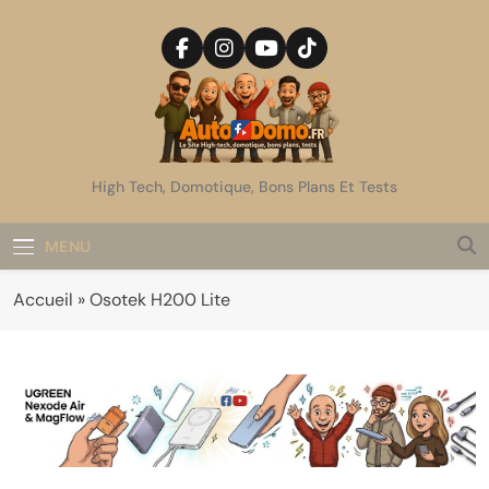
Skip
to
content
AutoDomo
High Tech, Domotique, Bons Plans Et Tests
MENU
Accueil
»
Osotek H200 Lite