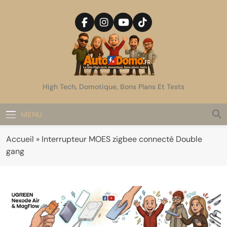
Skip
to
content
AutoDomo
High Tech, Domotique, Bons Plans Et Tests
MENU
Accueil
»
Interrupteur MOES zigbee connecté Double
gang