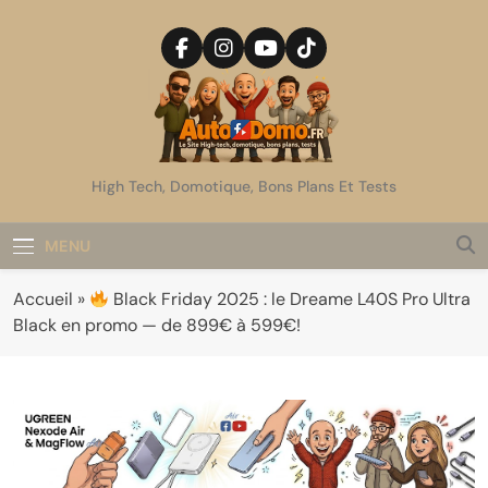
Skip
to
content
AutoDomo
High Tech, Domotique, Bons Plans Et Tests
MENU
Accueil
»
Black Friday 2025 : le Dreame L40S Pro Ultra
Black en promo — de 899€ à 599€!