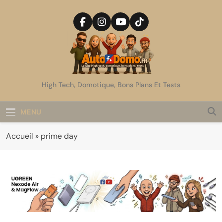
Skip
to
content
AutoDomo
High Tech, Domotique, Bons Plans Et Tests
MENU
Accueil
»
prime day