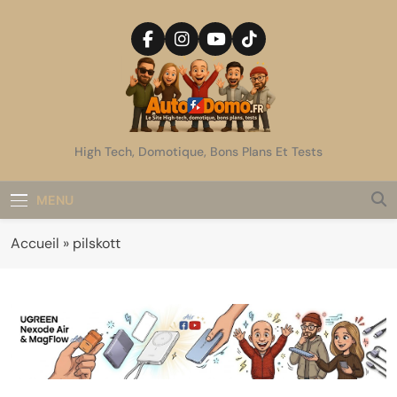
Skip
to
content
AutoDomo
High Tech, Domotique, Bons Plans Et Tests
MENU
Accueil
»
pilskott