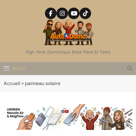
Skip
to
content
AutoDomo
High Tech, Domotique, Bons Plans Et Tests
MENU
Accueil
»
panneau solaire