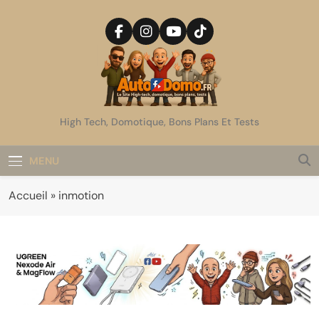
Skip
to
content
AutoDomo
High Tech, Domotique, Bons Plans Et Tests
MENU
Accueil
»
inmotion