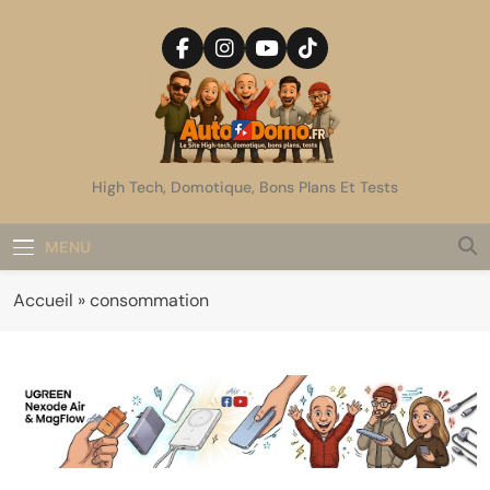
Skip
to
content
AutoDomo
High Tech, Domotique, Bons Plans Et Tests
MENU
Accueil
»
consommation