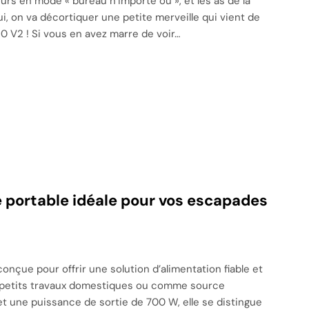
leurs en mode « bureau n’importe où », et les as de la
i, on va décortiquer une petite merveille qui vient de
 30 V2 ! Si vous en avez marre de voir…
e portable idéale pour vos escapades
onçue pour offrir une solution d’alimentation fiable et
os petits travaux domestiques ou comme source
t une puissance de sortie de 700 W, elle se distingue