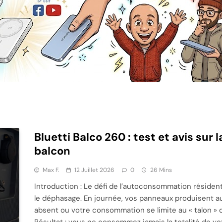
Bluetti Balco 260 : test et avis sur 
balcon
Max F.
12 Juillet 2026
0
26 Mins
Introduction : Le défi de l’autoconsommation résident
le déphasage. En journée, vos panneaux produisent a
absent ou votre consommation se limite au « talon » de 
Résultat : vous ne consommez jamais la totalité de vo